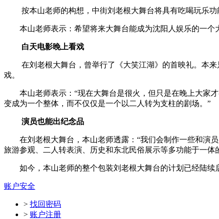
按本山老师的构想，中街刘老根大舞台将具有吃喝玩乐功能
本山老师表示：希望将来大舞台能成为沈阳人娱乐的一个大
白天电影晚上看戏
在刘老根大舞台，曾举行了《大笑江湖》的首映礼。本来只
戏。
本山老师表示：“现在大舞台是很火，但只是在晚上大家才有
变成为一个整体，而不仅仅是一个以二人转为支柱的剧场。”
演员也能出纪念品
在刘老根大舞台，本山老师透露：“我们会制作一些和演员有
旅游参观、二人转表演、历史和东北民俗展示等多功能于一体
如今，本山老师的整个包装刘老根大舞台的计划已经陆续启
账户安全
>
找回密码
>
账户注册