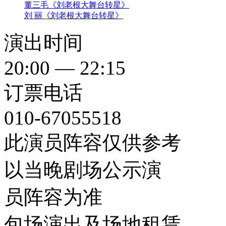
董三毛
《刘老根大舞台转星》
刘 丽
《刘老根大舞台转星》
演出时间
20:00 — 22:15
订票电话
010-67055518
此演员阵容仅供参考
以当晚剧场公示演
员阵容为准
包场演出及场地租赁