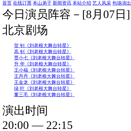
首页
在线订票
本山弟子
新闻资讯
本站介绍
艺人风采
包场演出
今日演员阵容－[8月07日]
北京剧场
贺 钊
《刘老根大舞台转星》
高 钊
《刘老根大舞台转星》
贾小七
《刘老根大舞台转星》
升 华
《刘老根大舞台转星》
王小福
《刘老根大舞台转星》
王丹丹
《刘老根大舞台转星》
王金龙
《刘老根大舞台转星》
绿 叶
《刘老根大舞台转星》
董三毛
《刘老根大舞台转星》
演出时间
20:00 — 22:15