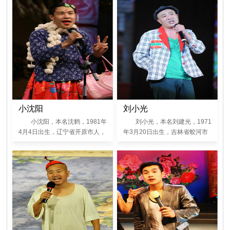
小沈阳
刘小光
小沈阳，本名沈鹤，1981年
刘小光，本名刘建光，1971
4月4日出生，辽宁省开原市人，
年3月20日出生，吉林省蛟河市
赵本山先生25号弟子。在电视剧
人，赵本山先生24号弟子。在辽
《乡村爱情Ⅱ》、《乡村爱情故
宁电视台栏目剧《刘老根大舞台•
事》、《乡村爱情交响曲》中扮
今日升堂》中扮演“马壮”，在电
演“王天来”
视剧《乡村爱情Ⅱ》、《乡村爱
情故事》、《乡村爱情交响曲》
中扮演“赵四”，在《关东大先
生》中扮演“老哑巴”，在辽宁电
视台2009年春节联欢晚会小品
《生日快乐》中扮演“老四”， 在