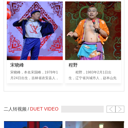
《不差钱》中扮演“丫蛋”，在电
子。在首届“赵本山杯二人转大
影《三枪拍案惊奇》中扮演“陈
赛”中获表演奖，在2005年中央
七”，在大型情景喜剧《来的都是
电视台春节联欢晚会小品《功
客》中扮演“桃花妹”，与赵本山
夫》中扮演“小忽悠”，在电视剧
先生14号弟子王金龙搭档。
《刘老根Ⅱ》中扮演“小八路”，在
《乡村爱情ⅠⅡ》、《乡村爱情故
事》、《乡村爱情交响曲》中扮
演“李大国”。
宋晓峰
程野
宋晓峰，本名宋国峰，1978年1
程野，1983年2月1日出
月24日出生，吉林省农安县人，
生，辽宁省兴城市人，赵本山先
赵本山先生38号弟子，参演了电
生20号弟子。在2008年辽宁电
视剧《关东大先生》，在电视剧
视台春节联欢晚会小品《过年
《乡村爱情交响曲》中扮演“保安
了》中扮演“聋三”，在电视剧
队长”。
《关东大先生》中扮演“宗二”，
在电影《三枪拍案惊奇》中扮
二人转视频 /
DUET VIDEO
演“赵六”，在电影《大笑江湖》
中扮演“麻雷子”。