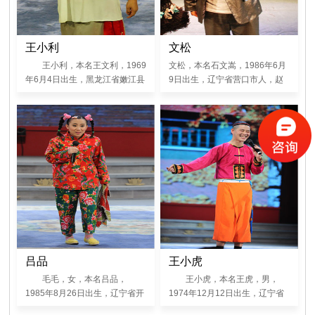
辽宁电视台2010年春节联欢晚会
小品《就差钱》中扮演“田七”，
在大型情景喜剧《来的都是客》
王小利
文松
中扮演“马五”。
王小利，本名王文利，1969
文松，本名石文嵩，1986年6月
年6月4日出生，黑龙江省嫩江县
9日出生，辽宁省营口市人，赵
人，赵本山先生06号弟子。在首
本山先生44号弟子。
届“赵本山杯二人转大赛”中获金
奖，在电视剧《刘老根Ⅱ》中扮
演“宋秃子”，在电视剧《乡村爱
情ⅠⅡ》、《乡村爱情故事》、
《乡村爱情交响曲》中扮演“刘
能”， 在电视剧《乡村名流》中
扮演“刘一手”，在2010年央视春
晚小品《捐助》中扮演“白闹”，
在2011年央视春晚小品《同桌的
你》中扮演“老余”，在大型情景
喜剧《来的都是客》中扮演“庞富
吕品
王小虎
贵”。
毛毛，女，本名吕品，
王小虎，本名王虎，男，
1985年8月26日出生，辽宁省开
1974年12月12日出生，辽宁省
原市人。在2009年央视春晚小品
辽阳县人，赵本山先生13号弟